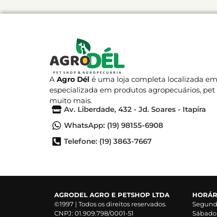
A
Agro Dél
é uma loja completa localizada em 
especializada em produtos agropecuários, pet
muito mais.
Av. Liberdade, 432 - Jd. Soares - Itapira
WhatsApp: (19) 98155-6908
Telefone: (19) 3863-7667
AGRODEL AGRO E PETSHOP LTDA
HORÁRI
©1997 | Todos os direitos reservados.
Segunda
CNPJ: 01.909.798/0001-51
Sábado 