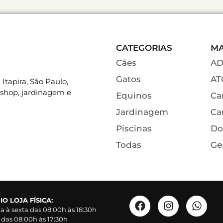
CATEGORIAS
M
Cães
A
Gatos
AT
Itapira, São Paulo,
 shop, jardinagem e
Equinos
Ca
Jardinagem
Ca
Piscinas
Do
Todas
Ge
O LOJA FÍSICA:
 à sexta das 08:00h às 18:30h
das 08:00h às 17:30h