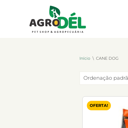
Pular
para
o
conteúdo
Início
\
CANE DOG
OFERTA!