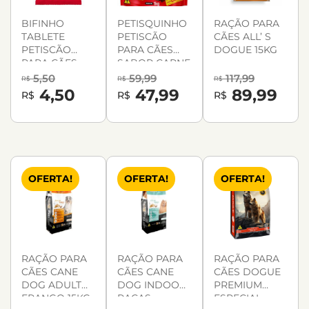
BIFINHO
PETISQUINHO
RAÇÃO PARA
TABLETE
PETISCÃO
CÃES ALL’ S
PETISCÃO
PARA CÃES
DOGUE 15KG
PARA CÃES
SABOR CARNE
SABOR CARNE
OSSINHO 1KG
5,50
59,99
117,99
R$
R$
R$
60G
4,50
47,99
89,99
R$
R$
R$
OFERTA!
OFERTA!
OFERTA!
RAÇÃO PARA
RAÇÃO PARA
RAÇÃO PARA
CÃES CANE
CÃES CANE
CÃES DOGUE
DOG ADULTO
DOG INDOOR
PREMIUM
FRANGO 15KG
RAÇAS
ESPECIAL