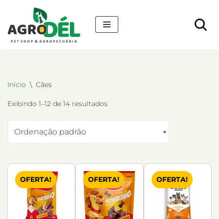
Pular
para
o
conteúdo
Início
\
Cães
Exibindo 1–12 de 14 resultados
OFERTA!
OFERTA!
OFERTA!