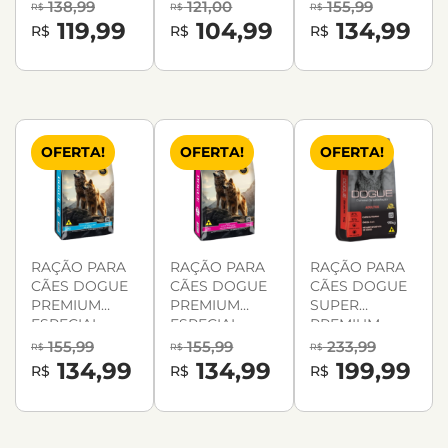
PEQUENAS 10,1
ADULTO 15KG
138,99
121,00
155,99
R$
R$
R$
KG
119,99
104,99
134,99
R$
R$
R$
OFERTA!
OFERTA!
OFERTA!
RAÇÃO PARA
RAÇÃO PARA
RAÇÃO PARA
CÃES DOGUE
CÃES DOGUE
CÃES DOGUE
PREMIUM
PREMIUM
SUPER
ESPECIAL
ESPECIAL
PREMIUM
FILHOTES 15KG
RAÇAS
ADULTO 15KG
155,99
155,99
233,99
R$
R$
R$
PEQUENAS
134,99
134,99
199,99
R$
R$
R$
15KG