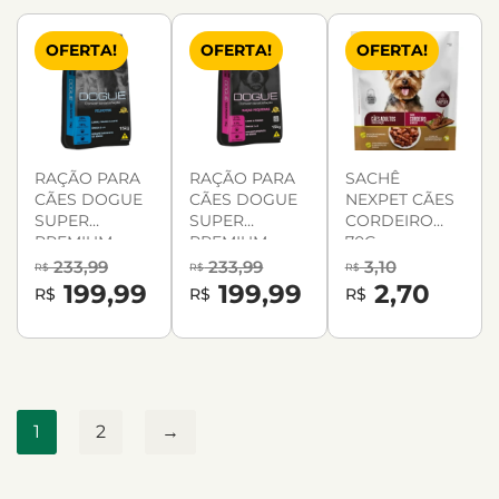
OFERTA!
OFERTA!
OFERTA!
RAÇÃO PARA
RAÇÃO PARA
SACHÊ
CÃES DOGUE
CÃES DOGUE
NEXPET CÃES
SUPER
SUPER
CORDEIRO
PREMIUM
PREMIUM
70G
FILHOTES 15KG
RAÇAS
233,99
233,99
3,10
R$
R$
R$
PEQUENAS
199,99
199,99
2,70
R$
R$
R$
15KG
1
2
→