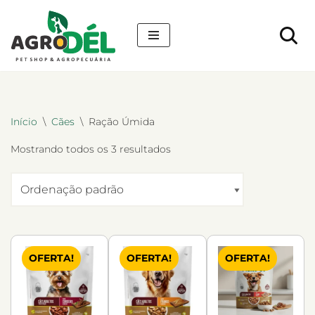
Pular
para
o
conteúdo
Início
\
Cães
\
Ração Úmida
Mostrando todos os 3 resultados
OFERTA!
OFERTA!
OFERTA!