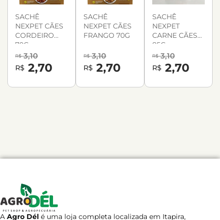
SACHÊ
SACHÊ
SACHÊ
NEXPET CÃES
NEXPET CÃES
NEXPET
CORDEIRO
FRANGO 70G
CARNE CÃES
70G
85G
3,10
3,10
3,10
R$
R$
R$
2,70
2,70
2,70
R$
R$
R$
A
Agro Dél
é uma loja completa localizada em Itapira,