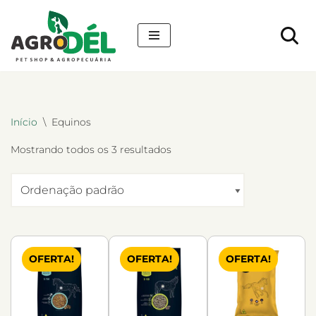
Pular
para
o
conteúdo
Início
\
Equinos
Mostrando todos os 3 resultados
OFERTA!
OFERTA!
OFERTA!