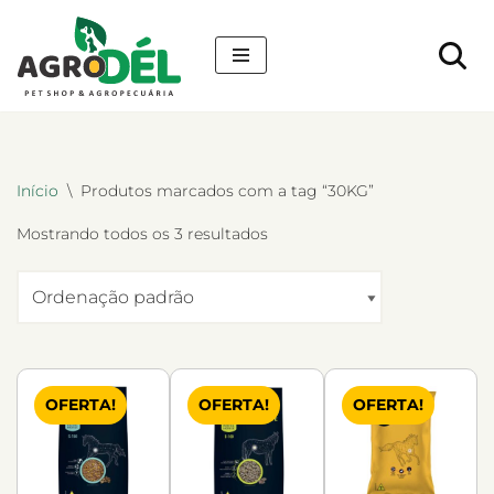
Pular
para
o
conteúdo
Início
\
Produtos marcados com a tag “30KG”
Mostrando todos os 3 resultados
OFERTA!
OFERTA!
OFERTA!