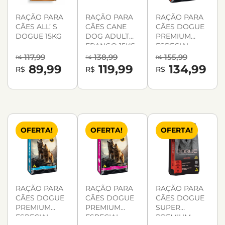
RAÇÃO PARA
RAÇÃO PARA
RAÇÃO PARA
CÃES ALL’ S
CÃES CANE
CÃES DOGUE
DOGUE 15KG
DOG ADULTO
PREMIUM
FRANGO 15KG
ESPECIAL
ADULTO 15KG
117,99
138,99
155,99
R$
R$
R$
89,99
119,99
134,99
R$
R$
R$
OFERTA!
OFERTA!
OFERTA!
RAÇÃO PARA
RAÇÃO PARA
RAÇÃO PARA
CÃES DOGUE
CÃES DOGUE
CÃES DOGUE
PREMIUM
PREMIUM
SUPER
ESPECIAL
ESPECIAL
PREMIUM