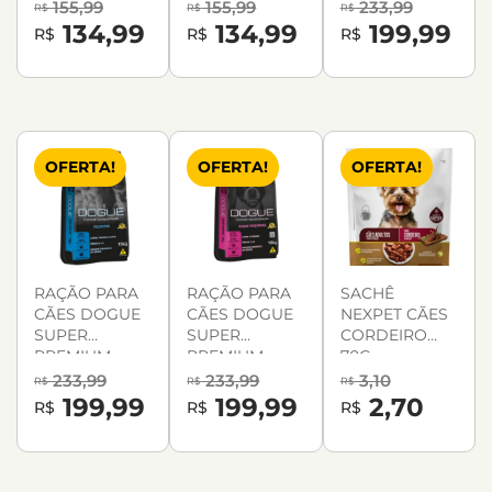
FILHOTES 15KG
RAÇAS
ADULTO 15KG
155,99
155,99
233,99
R$
R$
R$
PEQUENAS
134,99
134,99
199,99
R$
R$
R$
15KG
OFERTA!
OFERTA!
OFERTA!
RAÇÃO PARA
RAÇÃO PARA
SACHÊ
CÃES DOGUE
CÃES DOGUE
NEXPET CÃES
SUPER
SUPER
CORDEIRO
PREMIUM
PREMIUM
70G
FILHOTES 15KG
RAÇAS
233,99
233,99
3,10
R$
R$
R$
PEQUENAS
199,99
199,99
2,70
R$
R$
R$
15KG