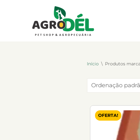
Pular
para
o
conteúdo
Início
\
Produtos marc
OFERTA!