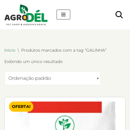
Pular
para
o
conteúdo
Início
\
Produtos marcados com a tag “GALINHA”
Exibindo um único resultado
OFERTA!