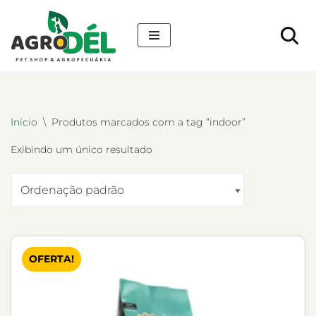
Pular
para
o
conteúdo
Início
\
Produtos marcados com a tag “indoor”
Exibindo um único resultado
OFERTA!