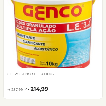
CLORO GENCO L.E 3X1 10KG
214,99
R$
257,99
R$