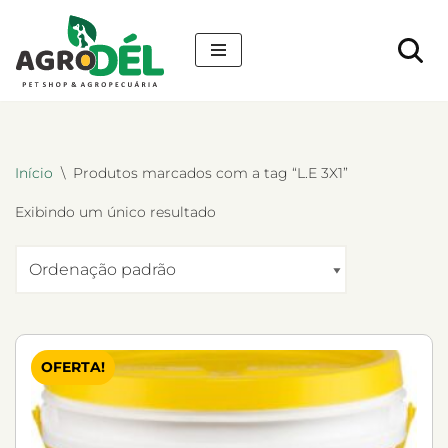
Pular
para
o
conteúdo
Início
\
Produtos marcados com a tag “L.E 3X1”
Exibindo um único resultado
OFERTA!