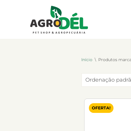
Pular
para
o
conteúdo
Início
\
Produtos marc
OFERTA!