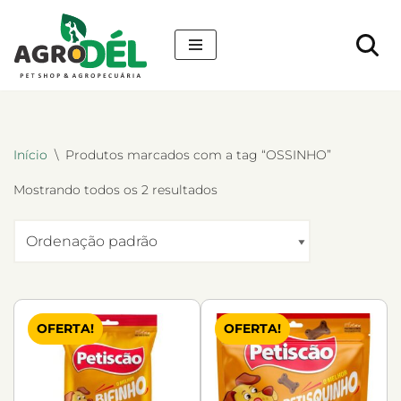
Pular
para
o
conteúdo
Início
\
Produtos marcados com a tag “OSSINHO”
Mostrando todos os 2 resultados
OFERTA!
OFERTA!