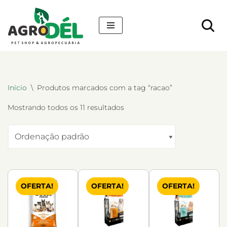
Pular
para
o
conteúdo
Início
\
Produtos marcados com a tag “racao”
Mostrando todos os 11 resultados
OFERTA!
OFERTA!
OFERTA!