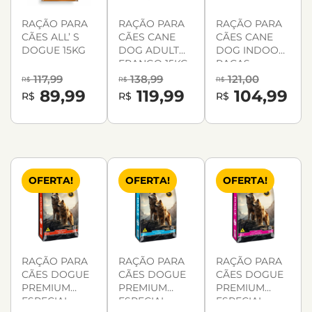
RAÇÃO PARA
RAÇÃO PARA
RAÇÃO PARA
CÃES ALL’ S
CÃES CANE
CÃES CANE
DOGUE 15KG
DOG ADULTO
DOG INDOOR
FRANGO 15KG
RAÇAS
PEQUENAS 10,1
117,99
138,99
121,00
R$
R$
R$
KG
89,99
119,99
104,99
R$
R$
R$
OFERTA!
OFERTA!
OFERTA!
RAÇÃO PARA
RAÇÃO PARA
RAÇÃO PARA
CÃES DOGUE
CÃES DOGUE
CÃES DOGUE
PREMIUM
PREMIUM
PREMIUM
ESPECIAL
ESPECIAL
ESPECIAL