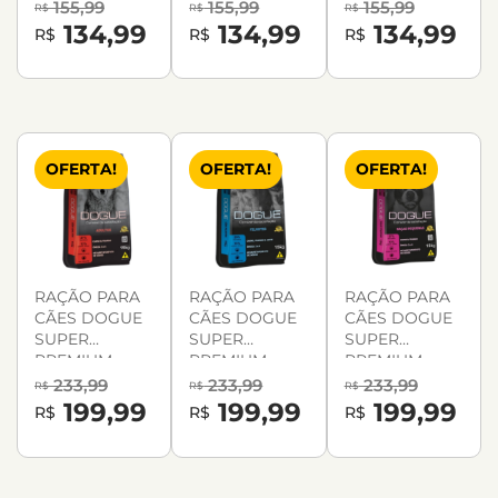
ADULTO 15KG
FILHOTES 15KG
RAÇAS
155,99
155,99
155,99
R$
R$
R$
PEQUENAS
134,99
134,99
134,99
R$
R$
R$
15KG
OFERTA!
OFERTA!
OFERTA!
RAÇÃO PARA
RAÇÃO PARA
RAÇÃO PARA
CÃES DOGUE
CÃES DOGUE
CÃES DOGUE
SUPER
SUPER
SUPER
PREMIUM
PREMIUM
PREMIUM
ADULTO 15KG
FILHOTES 15KG
RAÇAS
233,99
233,99
233,99
R$
R$
R$
PEQUENAS
199,99
199,99
199,99
R$
R$
R$
15KG