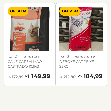
OFERTA!
OFERTA!
RAÇÃO PARA GATOS
RAÇÃO PARA GATOS
CANE CAT SALMÃO
DEBOXE CAT PEIXE
CASTRADO 10,1KG
25KG
149,99
184,99
R$
R$
172,99
212,80
R$
R$