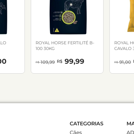
ALO
ROYAL HORSE FERTILITÉ B-
ROYAL H
100 30KG
CAVALO 
00
99,99
R$
109,99
91,00
R$
R$
CATEGORIAS
M
Cães
A