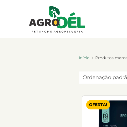
Pular
para
o
conteúdo
Início
\
Produtos marc
OFERTA!