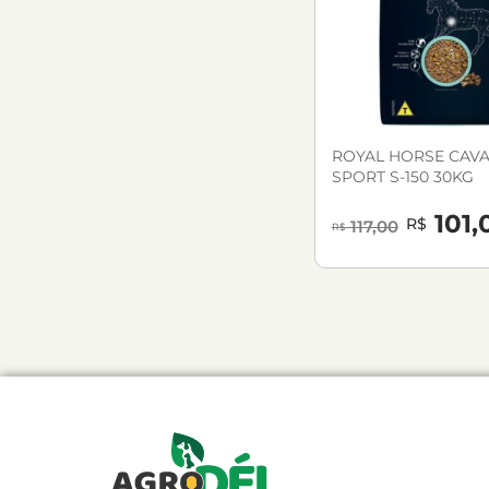
ROYAL HORSE CAV
SPORT S-150 30KG
101,
R$
117,00
R$