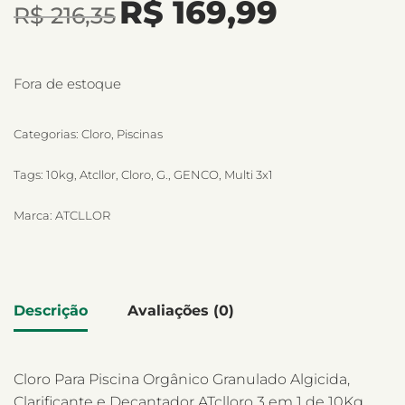
R$
169,99
R$
216,35
Fora de estoque
Categorias:
Cloro
,
Piscinas
Tags:
10kg
,
Atcllor
,
Cloro
,
G.
,
GENCO
,
Multi 3x1
Marca:
ATCLLOR
Descrição
Avaliações (0)
Cloro Para Piscina Orgânico Granulado Algicida,
Clarificante e Decantador ATclloro 3 em 1 de 10Kg