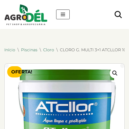
Pular
para
o
conteúdo
Início
\
Piscinas
\
Cloro
\
CLORO G. MULTI 3×1 ATCLLOR 10k
OFERTA!