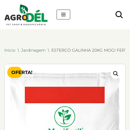
Pular
para
o
conteúdo
Início
\
Jardinagem
\
ESTERCO GALINHA 20KG MOGI FERTI
OFERTA!