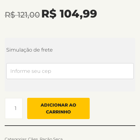
R$
104,99
R$
121,00
Simulação de frete
ADICIONAR AO
CARRINHO
Categorias:
Cães
,
Ração Seca