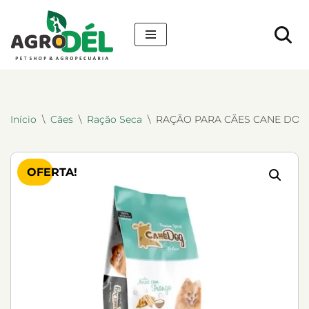
Pular
para
o
conteúdo
Início
\
Cães
\
Ração Seca
\
RAÇÃO PARA CÃES CANE DOG 
OFERTA!