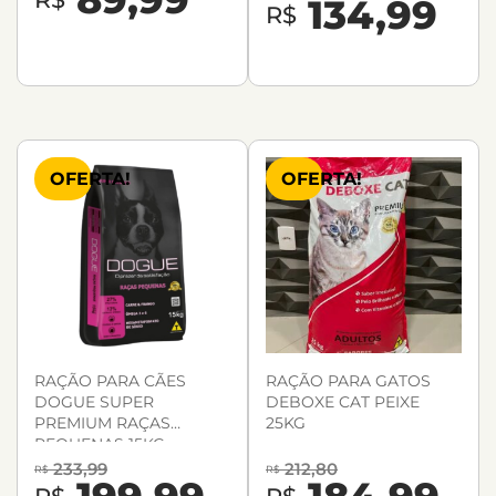
134,99
R$
OFERTA!
OFERTA!
RAÇÃO PARA CÃES
RAÇÃO PARA GATOS
DOGUE SUPER
DEBOXE CAT PEIXE
PREMIUM RAÇAS
25KG
PEQUENAS 15KG
233,99
212,80
R$
R$