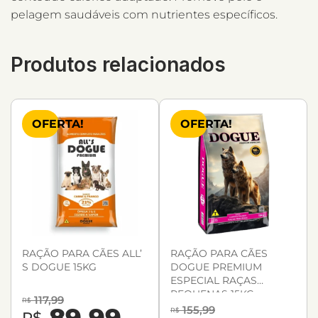
pelagem saudáveis com nutrientes específicos.
Produtos relacionados
OFERTA!
OFERTA!
RAÇÃO PARA CÃES ALL’
RAÇÃO PARA CÃES
S DOGUE 15KG
DOGUE PREMIUM
ESPECIAL RAÇAS
PEQUENAS 15KG
117,99
R$
89,99
155,99
R$
R$