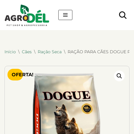
Pular
para
o
conteúdo
Início
\
Cães
\
Ração Seca
\
RAÇÃO PARA CÃES DOGUE PRE
OFERTA!