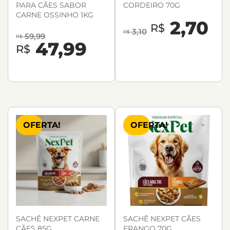
PARA CÃES SABOR
CORDEIRO 70G
CARNE OSSINHO 1KG
2,70
R$
3,10
R$
59,99
R$
47,99
R$
OFERTA!
OFERTA!
SACHÊ NEXPET CARNE
SACHÊ NEXPET CÃES
CÃES 85G
FRANGO 70G