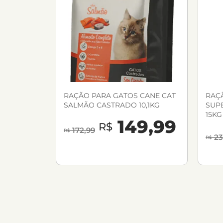
RAÇÃO PARA GATOS CANE CAT
RAÇ
SALMÃO CASTRADO 10,1KG
SUP
15KG
149,99
R$
172,99
R$
23
R$