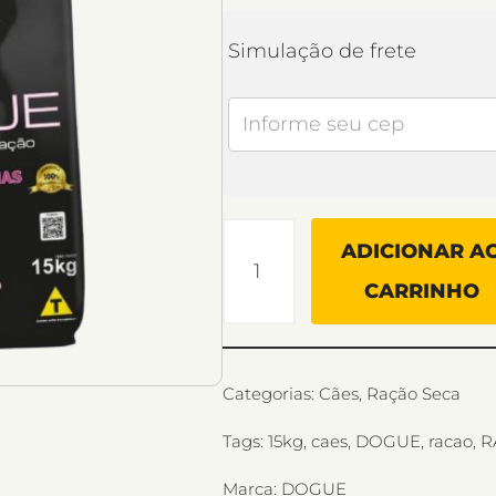
Simulação de frete
ADICIONAR A
CARRINHO
Categorias:
Cães
,
Ração Seca
Tags:
15kg
,
caes
,
DOGUE
,
racao
,
R
Marca:
DOGUE