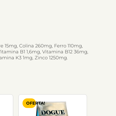
re 15mg, Colina 260mg, Ferro 110mg,
Vitamina B1 1,6mg, Vitamina B12 36mg,
tamina K3 1mg, Zinco 1250mg.
OFERTA!