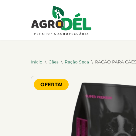
Pular
para
o
conteúdo
Início
\
Cães
\
Ração Seca
\
RAÇÃO PARA CÃE
OFERTA!