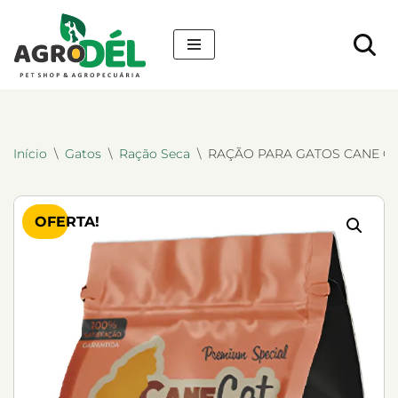
Pular
para
o
conteúdo
Início
\
Gatos
\
Ração Seca
\
RAÇÃO PARA GATOS CANE CA
OFERTA!