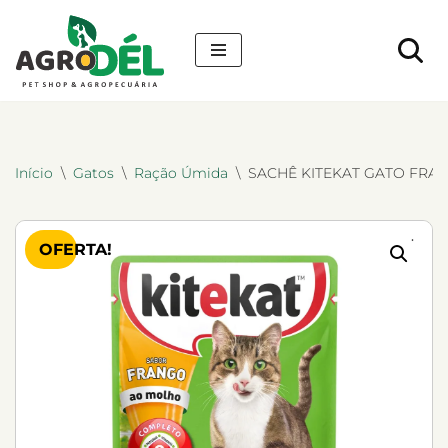
Pular
para
o
conteúdo
Início
\
Gatos
\
Ração Úmida
\
SACHÊ KITEKAT GATO FRA
OFERTA!