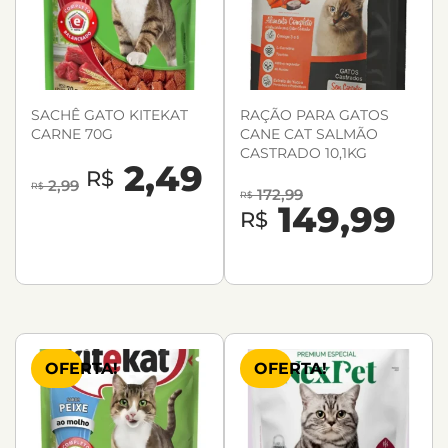
SACHÊ GATO KITEKAT
RAÇÃO PARA GATOS
CARNE 70G
CANE CAT SALMÃO
CASTRADO 10,1KG
2,49
R$
2,99
R$
172,99
R$
149,99
R$
OFERTA!
OFERTA!