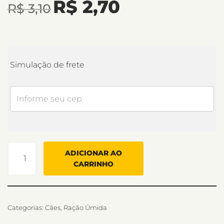
R$
2,70
R$
3,10
Simulação de frete
ADICIONAR AO
CARRINHO
Categorias:
Cães
,
Ração Úmida