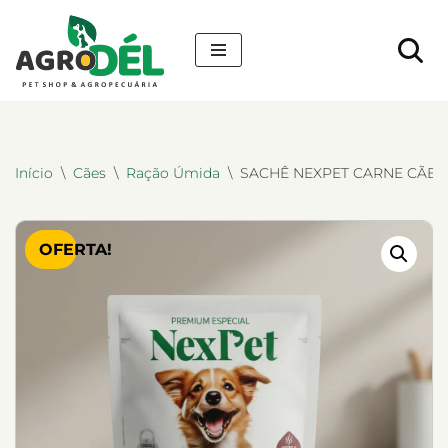
Pular
para
o
conteúdo
Início
\
Cães
\
Ração Úmida
\
SACHÊ NEXPET CARNE CÃES
OFERTA!